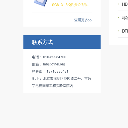
HD
SG8131 8K便携式信号发生器，具有48Gbps带宽的HDMI2.1接口，分辨率最高可支持10K，帧率最高可支持420Hz，
标
查看更多>>
DT
联系方式
电话： 010-82284700
邮箱： lab@dtnel.org
销售部： 13716336481
地址： 北京市海淀区花园路二号北京数
字电视国家工程实验室院内