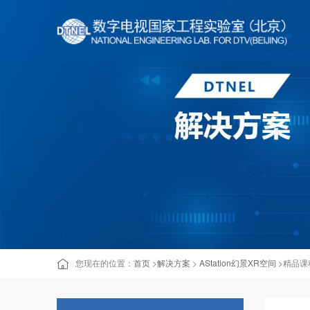
您现在的位置：
首页
>
解决方案
>
AStation幻景XR空间 >
精品课