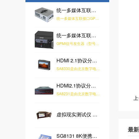
统一多媒体互联接口 GPMI 转换器
统一多媒体互联接口GPMI转换器 是由北京数字电视国家工程实验室研发，该产品可实现GPMI与HDMI之间的协议互转，通过搭配实验室研发的多款信号生器产品，可实现多种格式的视音频测试信号输出。
统一多媒体互联接口 GPMI 信号发生器
GPMI信号发生器（型号：GPMI-VG10）是由北京数字电视国家工程实验室和中国电子技术标准化研究院联合研制的用于GPMI宿设备测试的专用设备，用于对遵循T/SUCA 003.5-2025《通用多媒体接口一致性测试规范 第3部分：宿设备》 标准的GPMI设备进行一致性测试，测试覆盖音视频适配器层。GPMI-VG10实现了用户人机交互、CTS测试项目展示与测试、测试参数配置、DCCD读取及解析等功能。
HDMI 2.1协议分析仪-SA8330
SA8330是由北京数字电视国家工程实验室全自主研发的，具有HDMI2.1 INPUT和OUTPUT接口的检测分析仪器。该产品支持HDMI2.1接口全速率并向下兼容，同时支持HDMI2.1 Generator与Analyzer功能。Generator支持10K分辨率，支持420Hz刷新率，支持HDCP1.4/2.3，支持EDID、CEC、VRR、ALLM等功能；Analyzer支持对Video、Audio、Link、HDCP数据分析，支持EDID修改及写入，支持InfoFrame抓取及解析，支持PassThrough功能。该产品适用于对HDMI接口终端进行测试验证，对HDMI接口源端进行音视频数据分析，可广泛应用于电视机、显示器、机顶盒、信号源、播放机等产品测试。
HDMI2.1协议分析仪-SA8231
SA8231是由北京数字电视国家工程实验室全自主研发的，具有HDMI2.1 INPUT和OUTPUT接口的协议分析仪。该产品支持HDMI2.1接口全速率并向下兼容，同时支持HDMI2.1 Generator与Analyzer功能。Generator支持10K分辨率，支持420Hz刷新率，支持HDCP1.4/2.3，支持EDID、CEC、VRR、ALLM等功能；Analyzer支持对Video、Audio、Link、HDCP数据分析，支持EDID修改及写入，支持InfoFrame抓取及解析，支持PassThrough功能。该产品适用于对HDMI接口终端进行测试验证，对HDMI接口源端进行音视频数据分析，可广泛应用于电视机、显示器、机顶盒、信号源、播放机等产品测试。
上
虚拟现实测试仪 VR TESTER-SG8012
最新
SG8131 8K便携式信号发生器